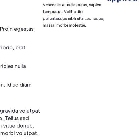
Venenatis at nulla purus, sapien
tempus ut. Velit odio
pellentesque nibh ultrices neque,
massa, morbi molestie.
 Proin egestas
modo, erat
ricies nulla
im. Id ac diam
 gravida volutpat
o. Tellus sed
m vitae donec.
 morbi volutpat.