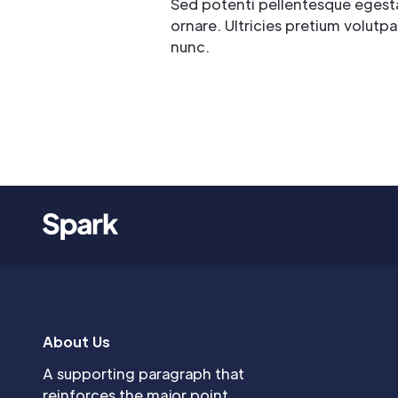
Sed potenti pellentesque egestas
ornare. Ultricies pretium volutpa
nunc.
About Us
A supporting paragraph that
reinforces the major point