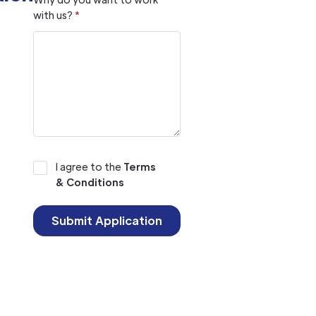
with us?
*
I agree to the
Terms
& Conditions