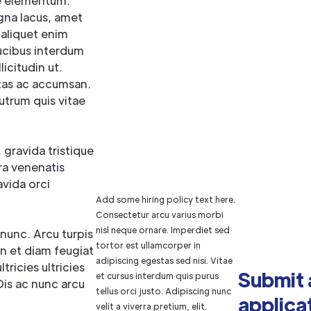
e elementum.
gna lacus, amet
 aliquet enim
ucibus interdum
licitudin ut.
stas ac accumsan.
rutrum quis vitae
 gravida tristique
ra venenatis
vida orci
Add some hiring policy text here.
Consectetur arcu varius morbi
nisl neque ornare. Imperdiet sed
nunc. Arcu turpis
tortor est ullamcorper in
In et diam feugiat
adipiscing egestas sed nisi. Vitae
tricies ultricies
Submit 
et cursus interdum quis purus
Dis ac nunc arcu
tellus orci justo. Adipiscing nunc
applica
velit a viverra pretium, elit.