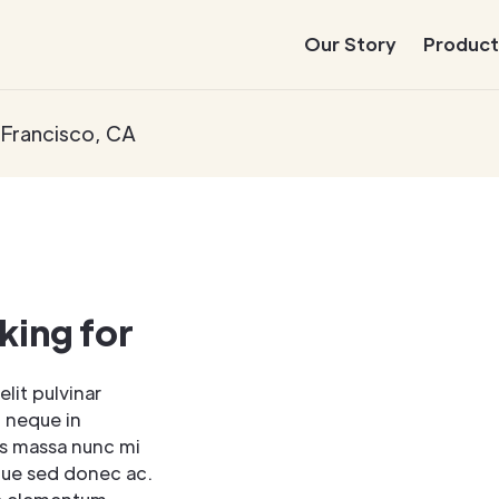
Our Story
Product
 Francisco, CA
king for
elit pulvinar
t neque in
s massa nunc mi
que sed donec ac.