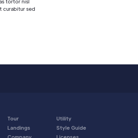
 tortor nisl
t curabitur sed
Tour
Utility
Landings
Style Guide
Company
Licenses