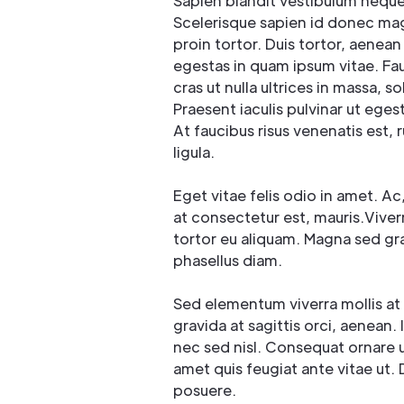
Sapien blandit vestibulum nequ
Scelerisque sapien id donec ma
proin tortor. Duis tortor, aenean
egestas in quam ipsum vitae. Fa
cras ut nulla ultrices in massa, sol
Praesent iaculis pulvinar ut ege
At faucibus risus venenatis est, 
ligula.
Eget vitae felis odio in amet. Ac,
at consectetur est, mauris.Viver
tortor eu aliquam. Magna sed gra
phasellus diam.
Sed elementum viverra mollis at 
gravida at sagittis orci, aenean. 
nec sed nisl. Consequat ornare ul
amet quis feugiat ante vitae ut. 
posuere.