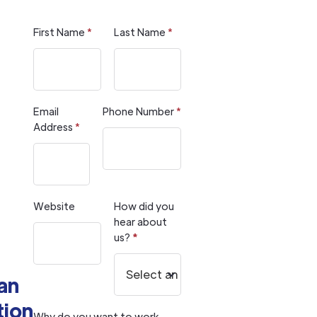
First Name
*
Last Name
*
Email
Phone Number
*
Address
*
Website
How did you
hear about
us?
*
an
tion
Why do you want to work